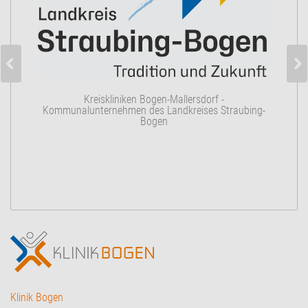
K
Kreiskliniken Bogen-Mallersdorf -
Kommunalunternehmen des Landkreises Straubing-
Bogen
Klinik Bogen