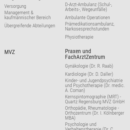
D-Arzt-Ambulanz (Schul-,
Versorgung
Arbeits-, Wegeunfälle)
Management &
kaufmännischer Bereich
Ambulante Operationen
Prämedikationsambulanz,
Übergreifende Abteilungen
Narkosesprechstunden
Physiotherapie
Praxen und
MVZ
FachArztZentrum
Gynäkologie (Dr. R. Raab)
Kardiologie (Dr. D. Daller)
Kinder- und Jugendpsychiatrie
und Psychotherapie (Dr. medic.
A. Coman)
Kernspintomographie (MRT) -
Quartz Regensburg MVZ GmbH
Orthopädie, Rheumatologie -
Orthozentrum (Dr. I. Kölnberger
MBA)
Psychologie und
Verhaltenstherapie (Dr. C.