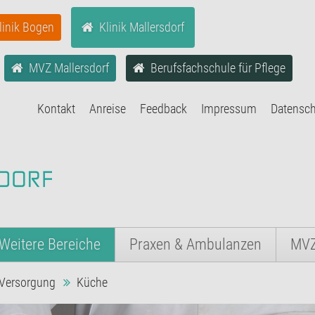
linik Bogen
Klinik Mallersdorf
MVZ Mallersdorf
Berufsfachschule für Pflege
Kontakt
Anreise
Feedback
Impressum
Datensc
Weitere Bereiche
Praxen & Ambulanzen
MV
Versorgung
Küche