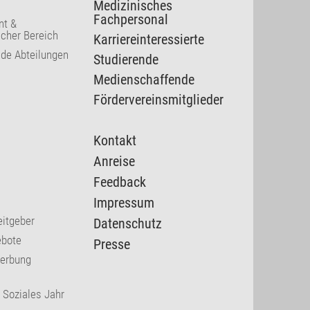
Medizinisches
Fachpersonal
t &
cher Bereich
Karriereinteressierte
nde Abteilungen
Studierende
Medienschaffende
Fördervereinsmitglieder
Kontakt
Anreise
Feedback
Impressum
eitgeber
Datenschutz
ebote
Presse
werbung
s Soziales Jahr