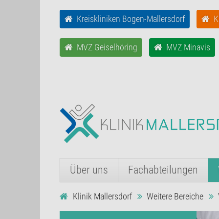
Kreiskliniken Bogen-Mallersdorf
K
MVZ Geiselhöring
MVZ Minavis
Über uns
Fachabteilungen
Klinik Mallersdorf
Weitere Bereiche