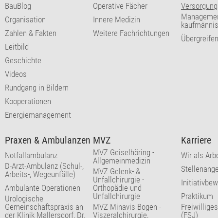
BauBlog
Operative Fächer
Versorgung
Managemen
Organisation
Innere Medizin
kaufmännis
Zahlen & Fakten
Weitere Fachrichtungen
Übergreife
Leitbild
Geschichte
Videos
Rundgang in Bildern
Kooperationen
Energiemanagement
Praxen & Ambulanzen
MVZ
Karriere
MVZ Geiselhöring -
Notfallambulanz
Wir als Arb
Allgemeinmedizin
D-Arzt-Ambulanz (Schul-,
Stellenang
MVZ Gelenk- &
Arbeits-, Wegeunfälle)
Unfallchirurgie -
Initiativbe
Ambulante Operationen
Orthopädie und
Unfallchirurgie
Praktikum
Urologische
Gemeinschaftspraxis an
MVZ Minavis Bogen -
Freiwillige
der Klinik Mallersdorf, Dr.
Viszeralchirurgie,
(FSJ)