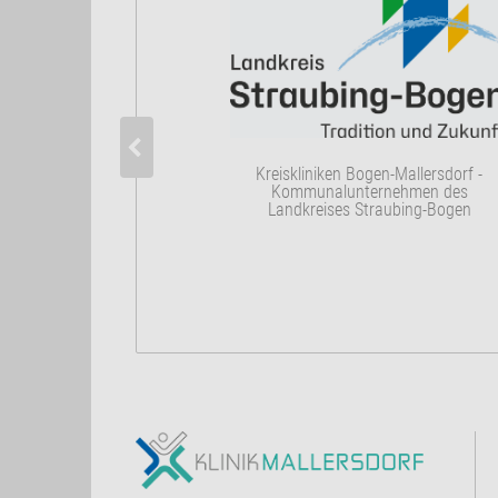
Kreiskliniken Bogen-Mallersdorf -
Kommunalunternehmen des
Landkreises Straubing-Bogen