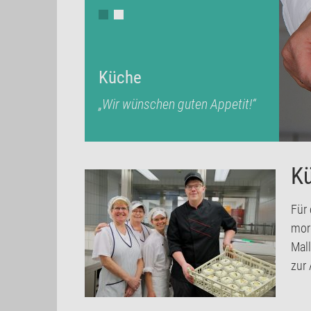
Küche
„Wir wünschen guten Appetit!“
K
Für
mor
Mall
zur 