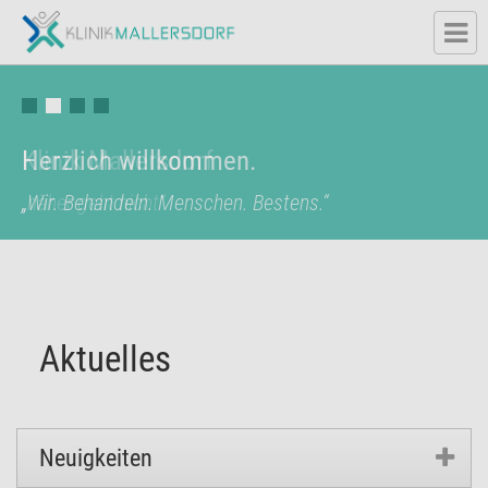
Herzlich willkommen.
Klinik Mallersdorf
„Wir. Behandeln. Menschen. Bestens.“
„näher geht nicht“
Aktuelles
Neuigkeiten