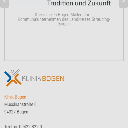
K
Kreiskliniken Bogen-Mallersdorf -
Kommunalunternehmen des Landkreises Straubing-
Bogen
Klinik Bogen
Mussinanstraße 8
94327 Bogen
Telefon: 09422 822-0