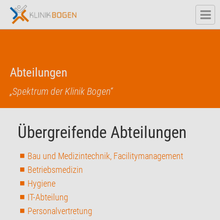
Abteilungen
„Spektrum der Klinik Bogen“
Übergreifende Abteilungen
Bau und Medizintechnik, Facilitymanagement
Betriebsmedizin
Hygiene
IT-Abteilung
Personalvertretung