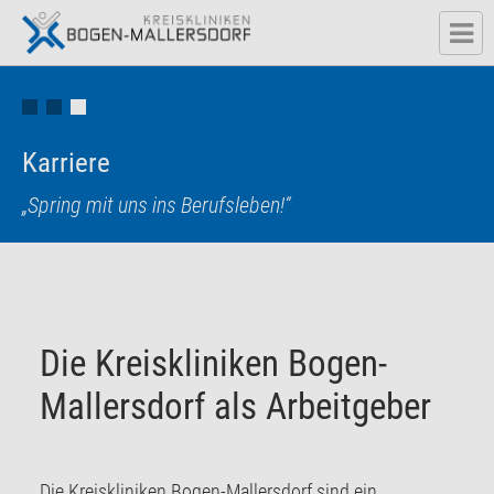
Karriere
Karriere
„Willkommen im Team der Kreiskliniken Bogen-
Mallersdorf.“
„Spring mit uns ins Berufsleben!“
Die Kreiskliniken Bogen-
Mallersdorf als Arbeitgeber
Die Kreiskliniken Bogen-Mallersdorf sind ein