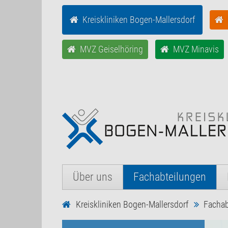
Kreiskliniken Bogen-Mallersdorf
MVZ Geiselhöring
MVZ Minavis
Über uns
Fachabteilungen
Kreiskliniken Bogen-Mallersdorf
Fachab