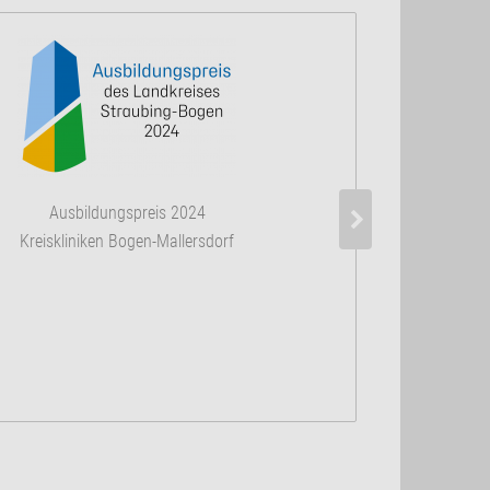
Zertifiziertes 
Ausbildungspreis 2024
nach DIN 
Kreiskliniken Bogen-Mallersdorf