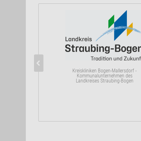
Kreiskliniken Bogen-Mallersdorf -
Kommunalunternehmen des
Landkreises Straubing-Bogen