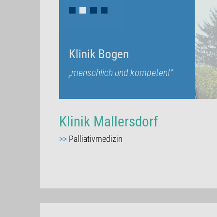
Klinik Bogen
Klinik Bogen
„menschlich und kompetent“
„menschlich und kompetent“
Klinik Mallersdorf
>>
Palliativmedizin