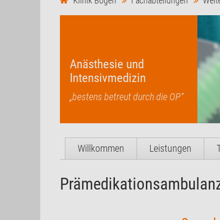
Klinik Bogen
Fachabteilungen
Weit
Anästhesie und
Intensivmedizin
„bestens betreut durch die OP“
Willkommen
Leistungen
Prämedikationsambulanz