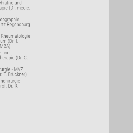
hiatrie und
pie (Dr. medic.
mographie
artz Regensburg
, Rheumatologie
um (Dr. I.
 MBA)
e und
herapie (Dr. C.
rurgie - MVZ
. T. Brückner)
nchirurgie -
of. Dr. R.