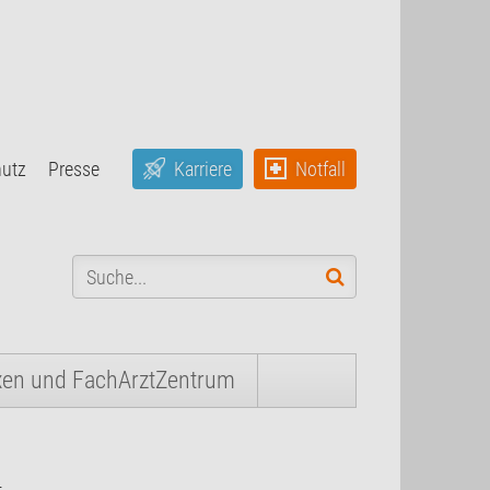
hutz
Presse
Karriere
Notfall
xen und FachArztZentrum