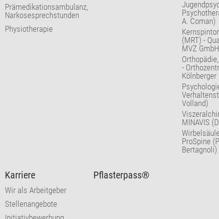
Jugendpsyc
Prämedikationsambulanz,
Psychothera
Narkosesprechstunden
A. Coman)
Physiotherapie
Kernspinto
(MRT) - Qu
MVZ GmbH
Orthopädie
- Orthozentr
Kölnberger
Psychologi
Verhaltenst
Volland)
Viszeralchi
MINAVIS (Dr
Wirbelsäule
ProSpine (Pr
Bertagnoli)
Karriere
Pflasterpass®
Wir als Arbeitgeber
Stellenangebote
Initiativbewerbung