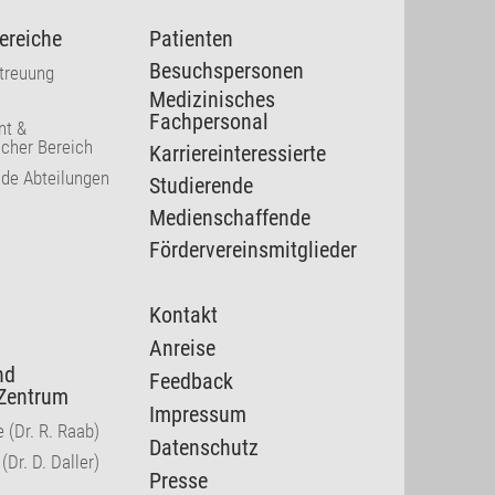
ereiche
Patienten
Besuchspersonen
etreuung
Medizinisches
Fachpersonal
t &
cher Bereich
Karriereinteressierte
nde Abteilungen
Studierende
Medienschaffende
Fördervereinsmitglieder
Kontakt
Anreise
nd
Feedback
Zentrum
Impressum
 (Dr. R. Raab)
Datenschutz
(Dr. D. Daller)
Presse