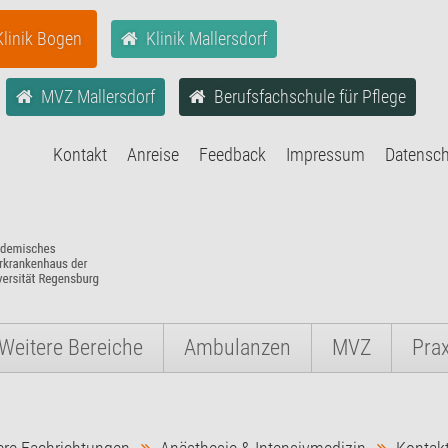
Klinik Bogen
Klinik Mallersdorf
MVZ Mallersdorf
Berufsfachschule für Pflege
Kontakt
Anreise
Feedback
Impressum
Datensc
Weitere Bereiche
Ambulanzen
MVZ
Pra