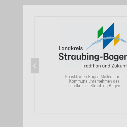
Kreiskliniken Bogen-Mallersdorf -
Kommunalunternehmen des
Landkreises Straubing-Bogen