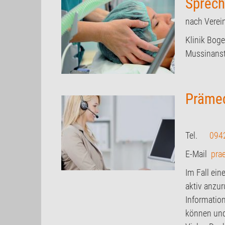
Sprec
nach Verei
Klinik Boge
Mussinanst
Präme
Tel.
094
E-Mail
pra
Im Fall ein
aktiv anzur
Information
können und 