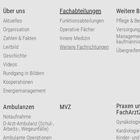
Über uns
Fachabteilungen
Weitere B
Aktuelles
Funktionsabteilungen
Pflege & B
Organisation
Operative Fächer
Versorgung
Managemen
Zahlen & Fakten
Innere Medizin
kaufmännis
Leitbild
Weitere Fachrichtungen
Übergreife
Geschichte
Videos
Rundgang in Bildern
Kooperationen
Energiemanagement
Praxen u
Ambulanzen
MVZ
FachArzt
Notaufnahme
Gynäkologie
D-Arzt-Ambulanz (Schul-,
Arbeits-, Wegeunfälle)
Kardiologie 
Ambulante Operationen
Kinder- und