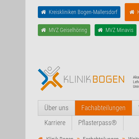
Kreiskliniken Bogen-Mallersdorf
MVZ Geiselhöring
MVZ Minavis
Über uns
Fachabteilungen
Karriere
Pflasterpass®