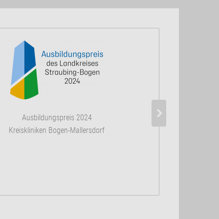
Zertifiziertes 
Ausbildungspreis 2024
nach DIN 
Kreiskliniken Bogen-Mallersdorf