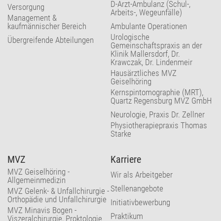
D-Arzt-Ambulanz (Schul-,
Versorgung
Arbeits-, Wegeunfälle)
Management &
kaufmännischer Bereich
Ambulante Operationen
Urologische
Übergreifende Abteilungen
Gemeinschaftspraxis an der
Klinik Mallersdorf, Dr.
Krawczak, Dr. Lindenmeir
Hausärztliches MVZ
Geiselhöring
Kernspintomographie (MRT),
Quartz Regensburg MVZ GmbH
Neurologie, Praxis Dr. Zellner
Physiotherapiepraxis Thomas
Starke
MVZ
Karriere
MVZ Geiselhöring -
Wir als Arbeitgeber
Allgemeinmedizin
Stellenangebote
MVZ Gelenk- & Unfallchirurgie -
Orthopädie und Unfallchirurgie
Initiativbewerbung
MVZ Minavis Bogen -
Praktikum
Viszeralchirurgie, Proktologie