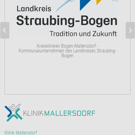
K
Kreiskliniken Bogen-Mallersdorf -
Kommunalunternehmen des Landkreises Straubing-
Bogen
Klinik Mallersdorf