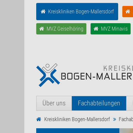
Kreiskliniken Bogen-Mallersdorf
MVZ Geiselhöring
MVZ Minavis
Über uns
Fachabteilungen
Kreiskliniken Bogen-Mallersdorf
Fachab