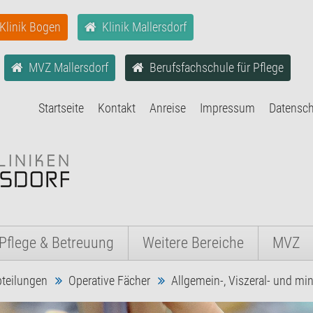
Klinik Bogen
Klinik Mallersdorf
MVZ Mallersdorf
Berufsfachschule für Pflege
Startseite
Kontakt
Anreise
Impressum
Datensc
Pflege & Betreuung
Weitere Bereiche
MVZ
teilungen
Operative Fächer
Allgemein-, Viszeral- und min