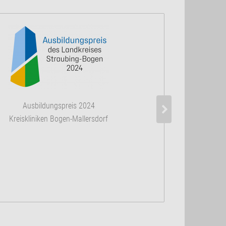
Zertifiziertes 
Ausbildungspreis 2024
nach DIN 
Kreiskliniken Bogen-Mallersdorf