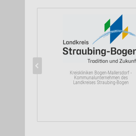
Kreiskliniken Bogen-Mallersdorf -
Kommunalunternehmen des
Landkreises Straubing-Bogen