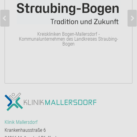
K
Kreiskliniken Bogen-Mallersdorf -
Kommunalunternehmen des Landkreises Straubing-
Bogen
Klinik Mallersdorf
Krankenhausstraße 6