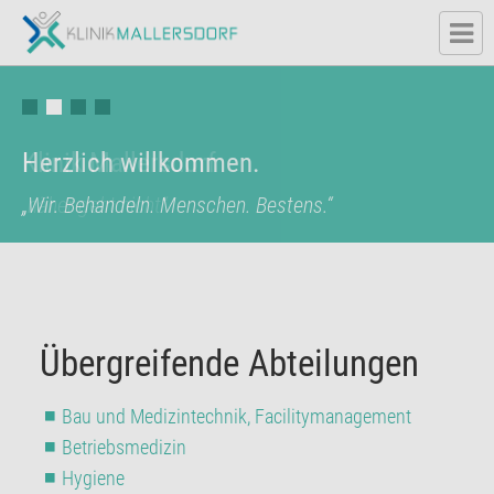
Herzlich willkommen.
Klinik Mallersdorf
„Wir. Behandeln. Menschen. Bestens.“
„näher geht nicht“
Übergreifende Abteilungen
Bau und Medizintechnik, Facilitymanagement
Betriebsmedizin
Hygiene