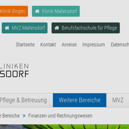
Klinik Bogen
Klinik Mallersdorf
MVZ Mallersdorf
Berufsfachschule für Pflege
Startseite
Kontakt
Anreise
Impressum
Datensc
Pflege & Betreuung
Weitere Bereiche
MVZ
e Bereiche
Finanzen und Rechnungswesen