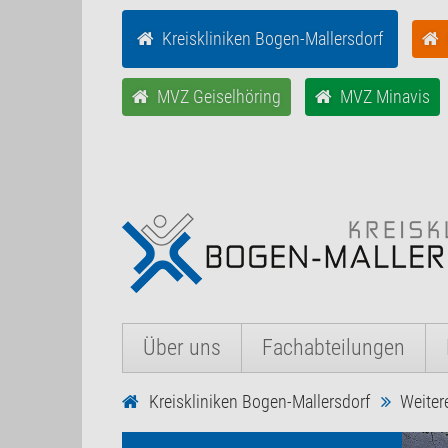
Kreiskliniken Bogen-Mallersdorf
MVZ Geiselhöring
MVZ Minavis
Über uns
Fachabteilungen
Kreiskliniken Bogen-Mallersdorf
Weiter