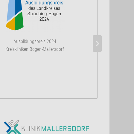
Zertifiziertes 
Ausbildungspreis 2024
nach DIN 
Kreiskliniken Bogen-Mallersdorf