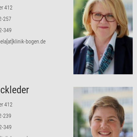
er 412
2-257
2-349
la[at]klinik-bogen.de
ickleder
er 412
2-239
2-349