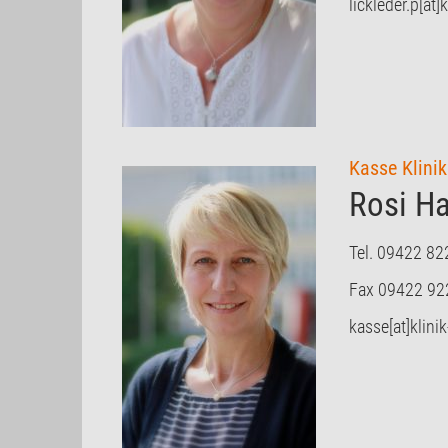
lickleder.p[at]
Kasse Klini
Rosi Ha
Tel. 09422 82
Fax 09422 92
kasse[at]klini