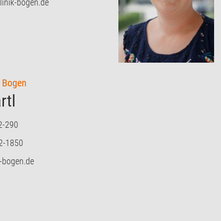
klinik-bogen.de
k Bogen
rtl
2-290
2-1850
k-bogen.de