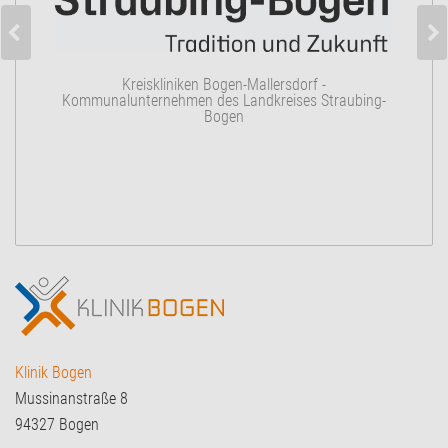
K
Kreiskliniken Bogen-Mallersdorf -
Kommunalunternehmen des Landkreises Straubing-
Bogen
Klinik Bogen
Mussinanstraße 8
94327 Bogen