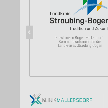
Kreiskliniken Bogen-Mallersdorf -
Kommunalunternehmen des
Landkreises Straubing-Bogen