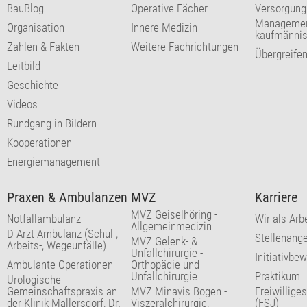
BauBlog
Operative Fächer
Versorgung
Managemen
Organisation
Innere Medizin
kaufmännis
Zahlen & Fakten
Weitere Fachrichtungen
Übergreife
Leitbild
Geschichte
Videos
Rundgang in Bildern
Kooperationen
Energiemanagement
Praxen & Ambulanzen
MVZ
Karriere
MVZ Geiselhöring -
Notfallambulanz
Wir als Arb
Allgemeinmedizin
D-Arzt-Ambulanz (Schul-,
Stellenang
MVZ Gelenk- &
Arbeits-, Wegeunfälle)
Unfallchirurgie -
Initiativbe
Ambulante Operationen
Orthopädie und
Unfallchirurgie
Praktikum
Urologische
Gemeinschaftspraxis an
MVZ Minavis Bogen -
Freiwillige
der Klinik Mallersdorf, Dr.
Viszeralchirurgie,
(FSJ)