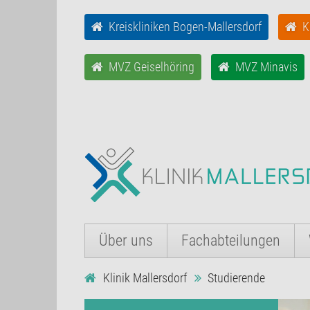
Kreiskliniken Bogen-Mallersdorf
K
MVZ Geiselhöring
MVZ Minavis
Über uns
Fachabteilungen
Klinik Mallersdorf
Studierende