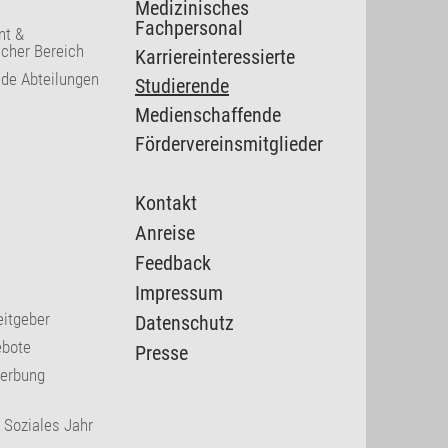
Medizinisches
Fachpersonal
t &
cher Bereich
Karriereinteressierte
nde Abteilungen
Studierende
Medienschaffende
Fördervereinsmitglieder
Kontakt
Anreise
Feedback
Impressum
eitgeber
Datenschutz
ebote
Presse
werbung
s Soziales Jahr