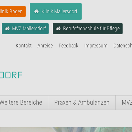
linik Bogen
Klinik Mallersdorf
MVZ Mallersdorf
Berufsfachschule für Pflege
Kontakt
Anreise
Feedback
Impressum
Datensc
Weitere Bereiche
Praxen & Ambulanzen
MV