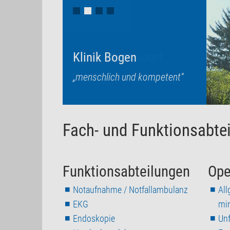
Klinik Bogen
Klinik Mallersdorf
„menschlich und kompetent“
„menschlich und kompetent“
Fach- und Funktionsabte
Funktionsabteilungen
Ope
Notaufnahme / Notfallambulanz
All
EKG
min
Endoskopie
Unf