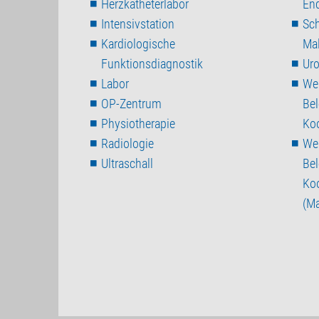
Herzkatheterlabor
End
Intensivstation
Sch
Kardiologische
Mal
Funktionsdiagnostik
Uro
Labor
Wei
OP-Zentrum
Be
Physiotherapie
Koo
Radiologie
Wei
Ultraschall
Be
Koo
(Ma