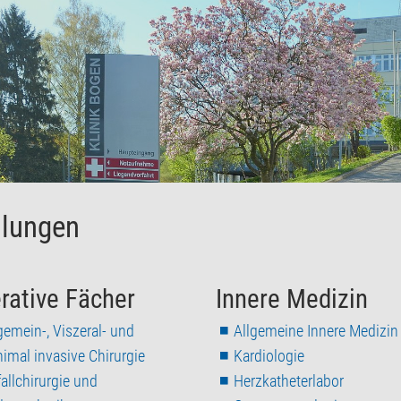
ilungen
rative Fächer
Innere Medizin
gemein-, Viszeral- und
Allgemeine Innere Medizin
imal invasive Chirurgie
Kardiologie
allchirurgie und
Herzkatheterlabor