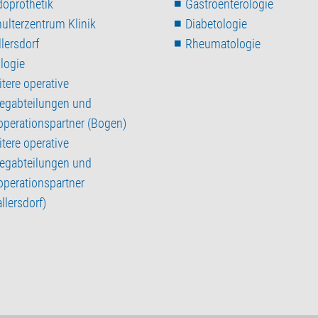
oprothetik
Gastroenterologie
ulterzentrum Klinik
Diabetologie
lersdorf
Rheumatologie
logie
tere operative
legabteilungen und
perationspartner (Bogen)
tere operative
legabteilungen und
perationspartner
llersdorf)