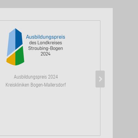
Zertifiziertes 
Ausbildungspreis 2024
nach DIN 
Kreiskliniken Bogen-Mallersdorf