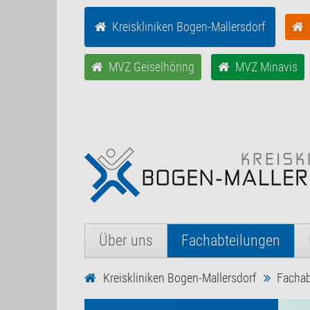
Kreiskliniken Bogen-Mallersdorf
MVZ Geiselhöring
MVZ Minavis
Über uns
Fachabteilungen
Kreiskliniken Bogen-Mallersdorf
Fachab