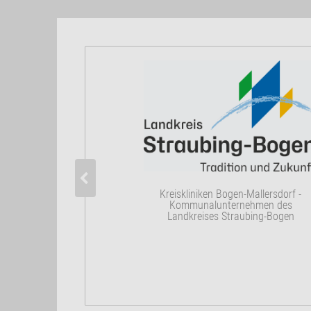
Kreiskliniken Bogen-Mallersdorf -
Kommunalunternehmen des
Landkreises Straubing-Bogen