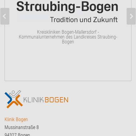
K
Kreiskliniken Bogen-Mallersdorf -
Kommunalunternehmen des Landkreises Straubing-
Bogen
Klinik Bogen
Mussinanstraße 8
94327 Bogen