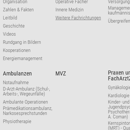
Organisation
Operative Fächer
Versorgung
Managemen
Zahlen & Fakten
Innere Medizin
kaufmännis
Leitbild
Weitere Fachrichtungen
Übergreife
Geschichte
Videos
Rundgang in Bildern
Kooperationen
Energiemanagement
Praxen u
Ambulanzen
MVZ
FachArzt
Notaufnahme
Gynäkologie
D-Arzt-Ambulanz (Schul-,
Arbeits-, Wegeunfälle)
Kardiologie 
Ambulante Operationen
Kinder- und
Jugendpsyc
Prämedikationsambulanz,
Psychothera
Narkosesprechstunden
A. Coman)
Physiotherapie
Kernspinto
(MRT) - Qu