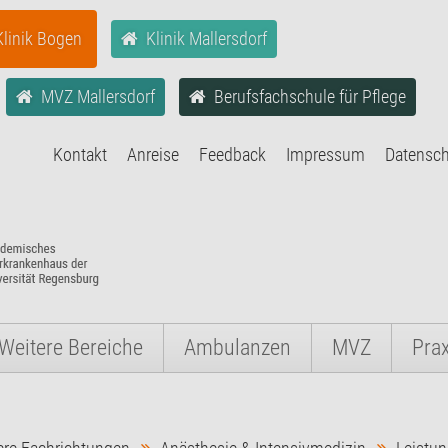
Klinik Bogen
Klinik Mallersdorf
MVZ Mallersdorf
Berufsfachschule für Pflege
Kontakt
Anreise
Feedback
Impressum
Datensc
Weitere Bereiche
Ambulanzen
MVZ
Pra