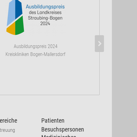
Zertifiziertes 
Ausbildungspreis 2024
nach DIN 
Kreiskliniken Bogen-Mallersdorf
ereiche
Patienten
Besuchspersonen
etreuung