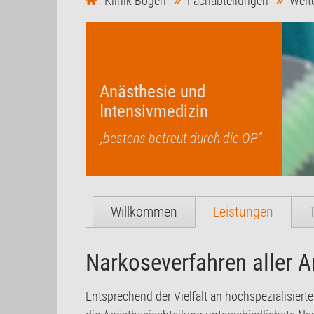
Klinik Bogen
Fachabteilungen
Weit
Anästhesie und
Intensivmedizin
„bestens betreut durch die OP“
Willkommen
Leistungen
Narkoseverfahren aller A
Entsprechend der Vielfalt an hochspezialisiert