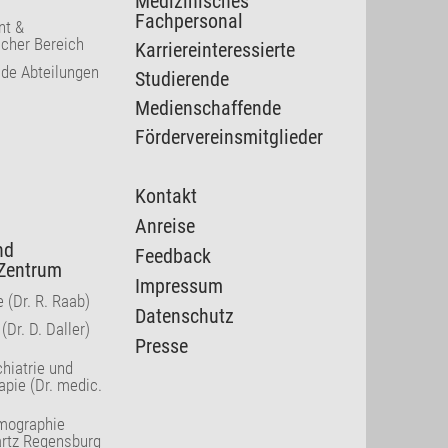
Medizinisches
Fachpersonal
t &
cher Bereich
Karriereinteressierte
nde Abteilungen
Studierende
Medienschaffende
Fördervereinsmitglieder
Kontakt
Anreise
nd
Feedback
Zentrum
Impressum
 (Dr. R. Raab)
Datenschutz
(Dr. D. Daller)
Presse
hiatrie und
pie (Dr. medic.
mographie
artz Regensburg