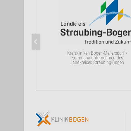
Kreiskliniken Bogen-Mallersdorf -
Kommunalunternehmen des
Landkreises Straubing-Bogen