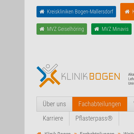
Kreiskliniken Bogen-Mallersdorf
MVZ Geiselhöring
MVZ Minavis
Über uns
Fachabteilungen
Karriere
Pflasterpass®