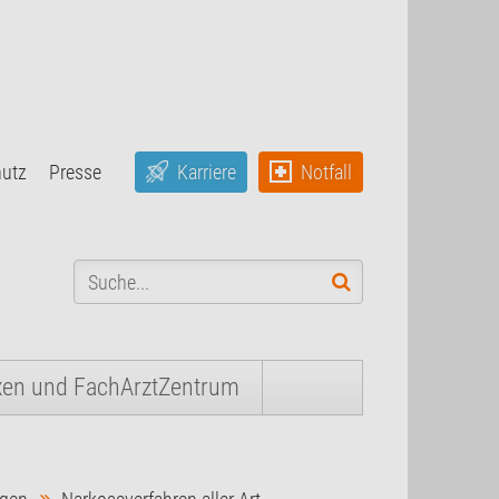
hutz
Presse
Karriere
Notfall
xen und FachArztZentrum