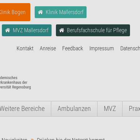
Klinik Bogen
Klinik Mallersdorf
MVZ Mallersdorf
Berufsfachschule für Pflege
Kontakt
Anreise
Feedback
Impressum
Datensc
Weitere Bereiche
Ambulanzen
MVZ
Pra