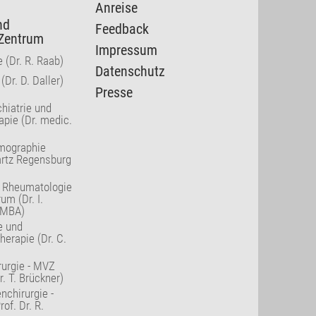
Anreise
nd
Feedback
Zentrum
Impressum
 (Dr. R. Raab)
Datenschutz
(Dr. D. Daller)
Presse
hiatrie und
pie (Dr. medic.
mographie
artz Regensburg
, Rheumatologie
um (Dr. I.
 MBA)
e und
herapie (Dr. C.
rurgie - MVZ
. T. Brückner)
nchirurgie -
of. Dr. R.