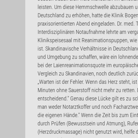
leisten. Um diese Hemmschwelle abzubauen u
Deutschland zu erhöhen, hatte die Klinik Bog
praxisorientierten Abend eingeladen. Dr. med. 
Interdisziplinären Notaufnahme lehrte am ver
Klinikspeisesaal mit Reanimationspuppen, wie
ist. Skandinavische Verhältnisse in Deutschla
und Umgebung zu schaffen, wäre ein lohnendes
bei der Laienreanimationsquote im europäisch
Vergleich zu Skandinavien, noch deutlich zurück
„Warten ist der Fehler. Wenn das Herz steht, ist
Minuten ohne Sauerstoff nicht mehr zu retten. 
entscheidend." Genau diese Lücke gilt es zu s
man weder Notarztkoffer und noch Facharztweite
die eigenen Hände." Wenn die Zeit bis zum Ein
durch Prüfen (Bewusstsein und Atmung), Rufe
(Herzdruckmassage) nicht genutzt wird, helfe d