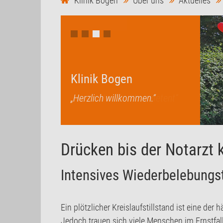
Klinik Bogen
Über uns
Aktuelles
Klinik Bogen
Klinik Bogen
„Herzlich willkommen.“
„menschlich und kompetent“
Drücken bis der Notarzt
Intensives Wiederbelebungst
Ein plötzlicher Kreislaufstillstand ist eine der
Jedoch trauen sich viele Menschen im Ernstfall 