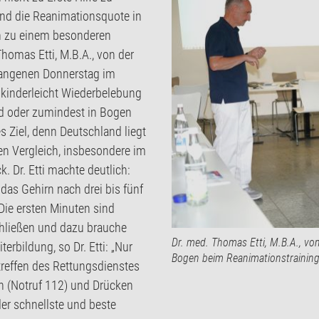
nd die Reanimationsquote in
en zu einem besonderen
Thomas Etti, M.B.A., von der
gangenen Donnerstag im
 kinderleicht Wiederbelebung
nd oder zumindest in Bogen
 Ziel, denn Deutschland liegt
en Vergleich, insbesondere im
. Dr. Etti machte deutlich:
 das Gehirn nach drei bis fünf
Die ersten Minuten sind
chließen und dazu brauche
Dr. med. Thomas Etti, M.B.A., von
rbildung, so Dr. Etti: „Nur
Bogen beim Reanimationstraining 
treffen des Rettungsdienstes
n (Notruf 112) und Drücken
er schnellste und beste