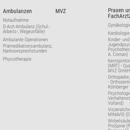
Praxen u
Ambulanzen
MVZ
FachArzt
Notaufnahme
Gynäkologie
D-Arzt-Ambulanz (Schul-,
Arbeits-, Wegeunfälle)
Kardiologie 
Ambulante Operationen
Kinder- und
Jugendpsyc
Prämedikationsambulanz,
Psychothera
Narkosesprechstunden
A. Coman)
Physiotherapie
Kernspinto
(MRT) - Qu
MVZ GmbH
Orthopädie
- Orthozentr
Kölnberger
Psychologi
Verhaltenst
Volland)
Viszeralchi
MINAVIS (Dr
Wirbelsäule
ProSpine (Pr