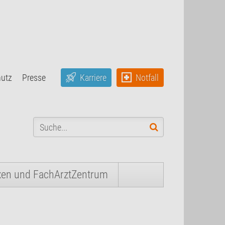
hutz
Presse
Karriere
Notfall
xen und FachArztZentrum