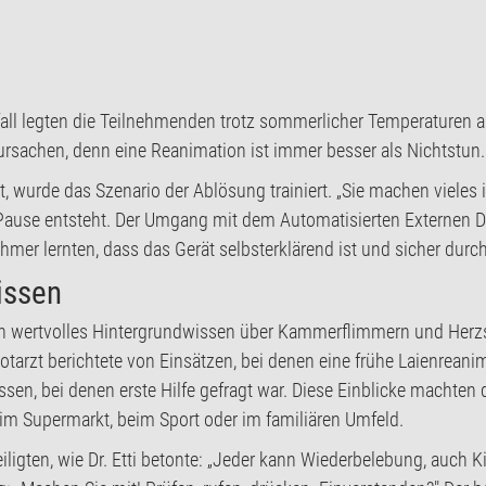
tfall legten die Teilnehmenden trotz sommerlicher Temperaturen a
rsachen, denn eine Reanimation ist immer besser als Nichtstun.
urde das Szenario der Ablösung trainiert. „Sie machen vieles intui
Pause entsteht. Der Umgang mit dem Automatisierten Externen Defi
hmer lernten, dass das Gerät selbsterklärend ist und sicher durc
issen
n wertvolles Hintergrundwissen über Kammerflimmern und Herzst
 Notarzt berichtete von Einsätzen, bei denen eine frühe Laienre
sen, bei denen erste Hilfe gefragt war. Diese Einblicke machten 
n: im Supermarkt, beim Sport oder im familiären Umfeld.
iligten, wie Dr. Etti betonte: „Jeder kann Wiederbelebung, auch Ki