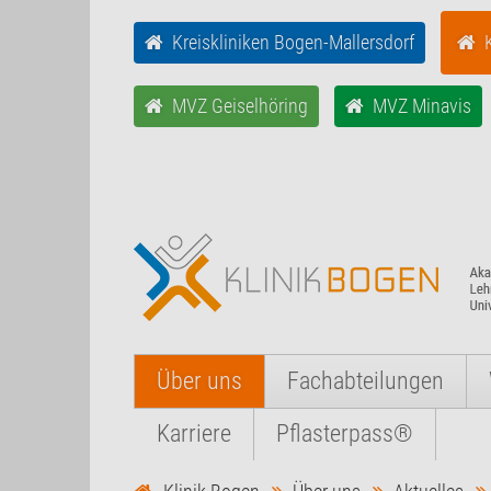
Kreiskliniken Bogen-Mallersdorf
MVZ Geiselhöring
MVZ Minavis
Über uns
Fachabteilungen
Karriere
Pflasterpass®