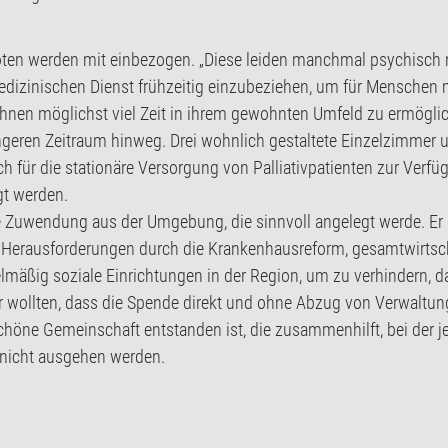
en werden mit einbezogen. „Diese leiden manchmal psychisch noch
vmedizinischen Dienst frühzeitig einzubeziehen, um für Menschen 
nen möglichst viel Zeit in ihrem gewohnten Umfeld zu ermöglichen
ngeren Zeitraum hinweg. Drei wohnlich gestaltete Einzelzimmer 
h für die stationäre Versorgung von Palliativpatienten zur Verf
gt werden.
ie Zuwendung aus der Umgebung, die sinnvoll angelegt werde. Er 
le Herausforderungen durch die Krankenhausreform, gesamtwirtscha
elmäßig soziale Einrichtungen in der Region, um zu verhindern, d
r wollten, dass die Spende direkt und ohne Abzug von Verwaltun
chöne Gemeinschaft entstanden ist, die zusammenhilft, bei der j
n nicht ausgehen werden.