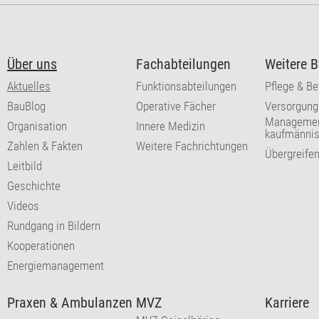
Über uns
Fachabteilungen
Weitere B
Aktuelles
Funktionsabteilungen
Pflege & B
BauBlog
Operative Fächer
Versorgung
Managemen
Organisation
Innere Medizin
kaufmännis
Zahlen & Fakten
Weitere Fachrichtungen
Übergreife
Leitbild
Geschichte
Videos
Rundgang in Bildern
Kooperationen
Energiemanagement
Praxen & Ambulanzen
MVZ
Karriere