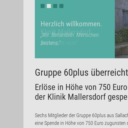
Herzlich willkommen.
Klinik Mallersdorf
„Wir. Behandeln. Menschen.
Bestens.“
„näher geht nicht“
Gruppe 60plus überreicht
Erlöse in Höhe von 750 Euro
der Klinik Mallersdorf gesp
Sechs Mitglieder der Gruppe 60plus aus Sall
eine Spende in Höhe von 750 Euro zugunsten d