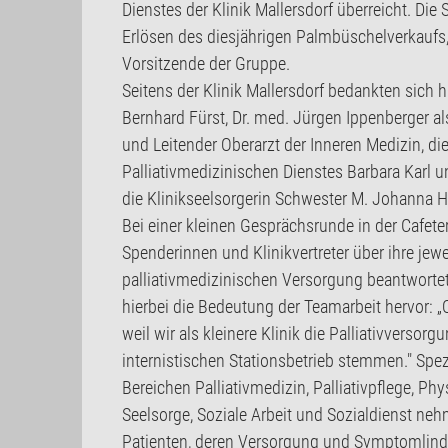
Dienstes der Klinik Mallersdorf überreicht. Di
Erlösen des diesjährigen Palmbüschelverkaufs, 
Vorsitzende der Gruppe.
Seitens der Klinik Mallersdorf bedankten sich h
Bernhard Fürst, Dr. med. Jürgen Ippenberger als
und Leitender Oberarzt der Inneren Medizin, die
Palliativmedizinischen Dienstes Barbara Karl u
die Klinikseelsorgerin Schwester M. Johanna 
Bei einer kleinen Gesprächsrunde in der Cafeter
Spenderinnen und Klinikvertreter über ihre jewe
palliativmedizinischen Versorgung beantwortet
hierbei die Bedeutung der Teamarbeit hervor: „
weil wir als kleinere Klinik die Palliativversorg
internistischen Stationsbetrieb stemmen." Spez
Bereichen Palliativmedizin, Palliativpflege, Ph
Seelsorge, Soziale Arbeit und Sozialdienst neh
Patienten, deren Versorgung und Symptomlin