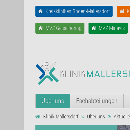
Kreiskliniken Bogen-Mallersdorf
K
MVZ Geiselhöring
MVZ Minavis
Über uns
Fachabteilungen
Klinik Mallersdorf
Über uns
Aktuell