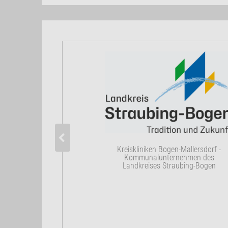
Kreiskliniken Bogen-Mallersdorf -
Kommunalunternehmen des
Landkreises Straubing-Bogen