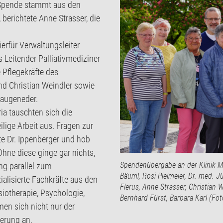
e Spende stammt aus den
berichtete Anne Strasser, die
ierfür Verwaltungsleiter
 Leitender Palliativmediziner
 Pflegekräfte des
nd Christian Weindler sowie
Haugeneder.
ia tauschten sich die
ilige Arbeit aus. Fragen zur
e Dr. Ippenberger und hob
Ohne diese ginge gar nichts,
Spendenübergabe an der Klinik Mal
ung parallel zum
Bäuml, Rosi Pielmeier, Dr. med. J
ialisierte Fachkräfte aus den
Flerus, Anne Strasser, Christian
ysiotherapie, Psychologie,
Bernhard Fürst, Barbara Karl (Fot
men sich nicht nur der
derung an.