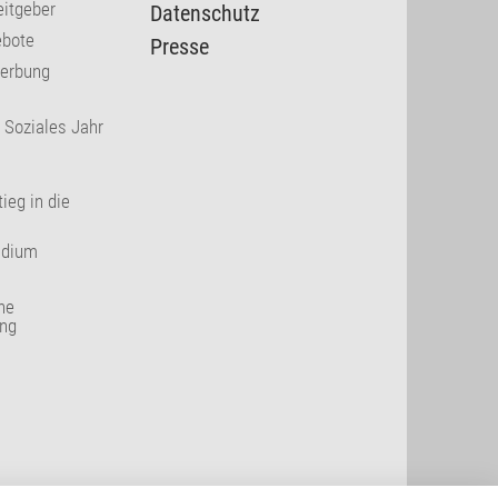
eitgeber
Datenschutz
ebote
Presse
werbung
s Soziales Jahr
ieg in die
ndium
he
ung