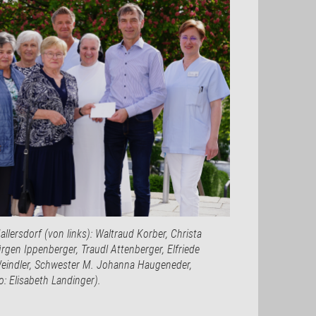
lersdorf (von links): Waltraud Korber, Christa
ürgen Ippenberger, Traudl Attenberger, Elfriede
 Weindler, Schwester M. Johanna Haugeneder,
o: Elisabeth Landinger).