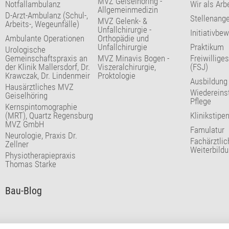
MVZ Geiselhöring -
Notfallambulanz
Wir als Arb
Allgemeinmedizin
D-Arzt-Ambulanz (Schul-,
Stellenang
MVZ Gelenk- &
Arbeits-, Wegeunfälle)
Unfallchirurgie -
Initiativbe
Ambulante Operationen
Orthopädie und
Unfallchirurgie
Praktikum
Urologische
Gemeinschaftspraxis an
MVZ Minavis Bogen -
Freiwillige
der Klinik Mallersdorf, Dr.
Viszeralchirurgie,
(FSJ)
Krawczak, Dr. Lindenmeir
Proktologie
Ausbildung
Hausärztliches MVZ
Wiedereinst
Geiselhöring
Pflege
Kernspintomographie
(MRT), Quartz Regensburg
Klinikstipe
MVZ GmbH
Famulatur
Neurologie, Praxis Dr.
Fachärztlic
Zellner
Weiterbild
Physiotherapiepraxis
Thomas Starke
Bau-Blog