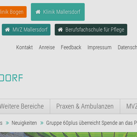
linik Bogen
Klinik Mallersdorf
MVZ Mallersdorf
Berufsfachschule für Pflege
Kontakt
Anreise
Feedback
Impressum
Datensc
Weitere Bereiche
Praxen & Ambulanzen
MV
es
Neuigkeiten
Gruppe 60plus überreicht Spende an das P