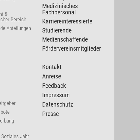
Medizinisches
Fachpersonal
t &
cher Bereich
Karriereinteressierte
nde Abteilungen
Studierende
Medienschaffende
Fördervereinsmitglieder
Kontakt
Anreise
Feedback
Impressum
eitgeber
Datenschutz
ebote
Presse
werbung
s Soziales Jahr