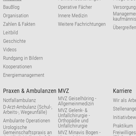
BauBlog
Operative Fächer
Versorgung
Managemen
Organisation
Innere Medizin
kaufmännis
Zahlen & Fakten
Weitere Fachrichtungen
Übergreife
Leitbild
Geschichte
Videos
Rundgang in Bildern
Kooperationen
Energiemanagement
Praxen & Ambulanzen
MVZ
Karriere
MVZ Geiselhöring -
Notfallambulanz
Wir als Arb
Allgemeinmedizin
D-Arzt-Ambulanz (Schul-,
Stellenang
MVZ Gelenk- &
Arbeits-, Wegeunfälle)
Unfallchirurgie -
Initiativbe
Ambulante Operationen
Orthopädie und
Unfallchirurgie
Praktikum
Urologische
Gemeinschaftspraxis an
MVZ Minavis Bogen -
Freiwillige