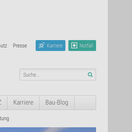
hutz
Presse
Karriere
Notfall
Z
Karriere
Bau-Blog
itung