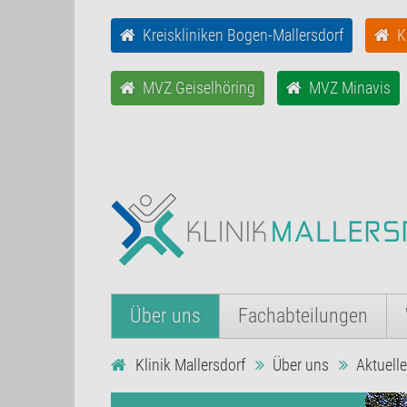
Kreiskliniken Bogen-Mallersdorf
K
MVZ Geiselhöring
MVZ Minavis
Über uns
Fachabteilungen
Klinik Mallersdorf
Über uns
Aktuell