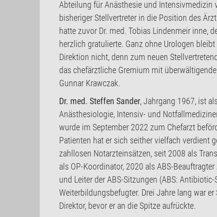
Abteilung für Anästhesie und Intensivmedizin
bisheriger Stellvertreter in die Position des Ärz
hatte zuvor Dr. med. Tobias Lindenmeir inne, d
herzlich gratulierte. Ganz ohne Urologen bleibt
Direktion nicht, denn zum neuen Stellvertreten
das chefärztliche Gremium mit überwältigender
Gunnar Krawczak.
Dr. med. Steffen Sander
, Jahrgang 1967, ist al
Anästhesiologie, Intensiv- und Notfallmedizine
wurde im September 2022 zum Chefarzt beförde
Patienten hat er sich seither vielfach verdient
zahllosen Notarzteinsätzen, seit 2008 als Tran
als OP-Koordinator, 2020 als ABS-Beauftragter A
und Leiter der ABS-Sitzungen (ABS: Antibiotic
Weiterbildungsbefugter. Drei Jahre lang war er S
Direktor, bevor er an die Spitze aufrückte.