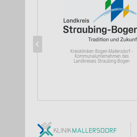
Kreiskliniken Bogen-Mallersdorf -
Kommunalunternehmen des
Landkreises Straubing-Bogen