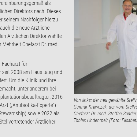
 vereinbarungsgemäß als
tlichen Direktors nach. Dieses
er seinem Nachfolger hierzu
 auch die neue Ärztliche
den Ärztlichen Direktor wählte
 Mehrheit Chefarzt Dr. med.
s Facharzt für
r seit 2008 am Haus tätig und
rt. Um die Klinik und ihre
 gemacht, unter anderem bei
splantationsbeauftragter, 2016
Von links: der neu gewählte Stellv
rzt („Antibiotika-Experte")
Gunnar Krawczak, der vom Stellve
-Stewardship) sowie 2022 als
Chefarzt Dr. med. Steffen Sande
Tobias Lindenmeir (Foto: Elisabe
tellvertretender Ärztlicher