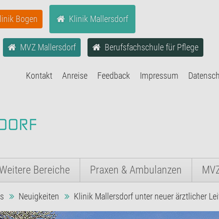
linik Bogen
Klinik Mallersdorf
MVZ Mallersdorf
Berufsfachschule für Pflege
Kontakt
Anreise
Feedback
Impressum
Datensc
Weitere Bereiche
Praxen & Ambulanzen
MV
es
Neuigkeiten
Klinik Mallersdorf unter neuer ärztlicher Le